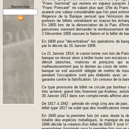
"Franc Germinal" qui restera en vigueur jusqu'en 1
Rechercher
"Franc Poincaré" ne valant plus que 1/5e du Franc
avaient une valeur considérable que l'on peut estime
Régence de la Banque pensait que l'émission de
porteurs de billets viendraient en masse les échang
En 1805 lors de la dénonciation de la Paix d'Ami
personnes viennent demander le remboursement de leu
2 Décembre 1805 rassure la Nation et le billet de b
En 1808 pour "décentraliser" les opérations de banq
par le décret du 16 Janvier 1908.
Le 21 Janvier 1814, le canon tonne non loin de Paris 
banque se résout alors à brûler toute son encaisse de
détruit planches, matrices et poinçons qui au
malheureusement pas le dernier au cours de notre hi
banque se voit aussitôt obligée de mettre de nouve
pendant l'occupation sont peu élaborés avec un 
garantie contre la falsification. Un censeur de la ban
Ce type provisoire de billet ne circule par bonheur 
très achevé, gravé très finement par Andrieu, arti
30 Janvier 1917 dans son compte-rendu affirme alors
De 1817 à 1842 - période de vingt cinq ans de paix
billet type 1817 ne subit que des modifications mine
En 1845 pour la première fois (et sans doute la d
totalité des espèces métalliques, le manque de pap
1846 décide la création d'un billet de 5000 F (voir
exemplaires (imprimés pour la première fois non en 