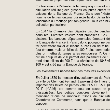
Contrairement à l'attente de la banque qui misait su
circulation réduite ; ces grosses coupures eurent t
caisses de la Banque de France. Dans son "Histo
homme de lettres original qui règle la dot de sa fill
lendemain du mariage par son gendre. Tous ces billet
collection particulière.
En 1847 la Chambre des Députés discute pendant q
coupures. Diverses valeurs sont proposées : 250 F
disaient "les banques départementales émettent dé
la Banque de France à Paris ; donc pourquoi ne pa
fer permettent d'aller d'Orléans à Paris en deux heur
faut émettre, mais un billet de 100 F plus commode 
plus on mettra du temps à les rembourser !". Ce fu
qu'une coupure de 200 permet des paiements de 100 
rend deux billets de 200 F ! La révolution de 1848 v
100 F est créé par la Banque de France.
Les évènements nécessitent des mesures exceptionne
En Juillet 1870 la menace d'investissement de Pari
La ville de Clermont Ferrand, à proximité de Thiers 
imprimer des billets de petites valeurs 50 F, 25 F (
20 F (n°A46), car comme cela se passe en péri
thésaurisées. Les petites coupures deviennent
monnaie" "Bons de monnaie" "Bons de circulati
Chambres de Commerce, sans que la Banque de Fr
opposer.