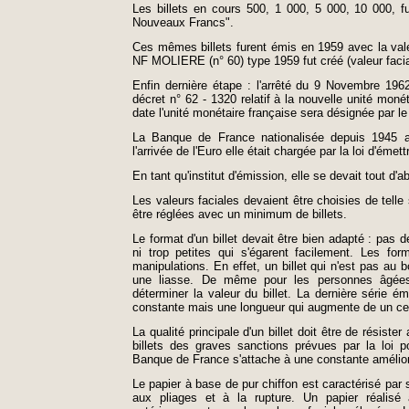
Les billets en cours 500, 1 000, 5 000, 10 000, f
Nouveaux Francs".
Ces mêmes billets furent émis en 1959 avec la vale
NF MOLIERE (n° 60) type 1959 fut créé (valeur facia
Enfin dernière étape : l'arrêté du 9 Novembre 1962
décret n° 62 - 1320 relatif à la nouvelle unité monét
date l'unité monétaire française sera désignée par l
La Banque de France nationalisée depuis 1945 a
l'arrivée de l'Euro elle était chargée par la loi d'émett
En tant qu'institut d'émission, elle se devait tout d'
Les valeurs faciales devaient être choisies de telle
être réglées avec un minimum de billets.
Le format d'un billet devait être bien adapté : pas de
ni trop petites qui s'égarent facilement. Les fo
manipulations. En effet, un billet qui n'est pas a
une liasse. De même pour les personnes âgées 
déterminer la valeur du billet. La dernière série
constante mais une longueur qui augmente de un cent
La qualité principale d'un billet doit être de résiste
billets des graves sanctions prévues par la loi p
Banque de France s'attache à une constante améliorat
Le papier à base de pur chiffon est caractérisé par 
aux pliages et à la rupture. Un papier réalisé