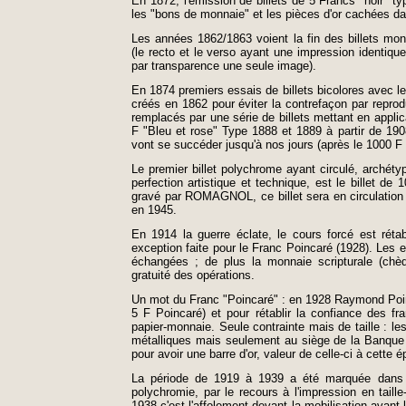
En 1872, l'émission de billets de 5 Francs "noir" 
les "bons de monnaie" et les pièces d'or cachées da
Les années 1862/1863 voient la fin des billets mono
(le recto et le verso ayant une impression identiqu
par transparence une seule image).
En 1874 premiers essais de billets bicolores avec le
créés en 1862 pour éviter la contrefaçon par repro
remplacés par une série de billets mettant en applica
F "Bleu et rose" Type 1888 et 1889 à partir de 190
vont se succéder jusqu'à nos jours (après le 1000 F
Le premier billet polychrome ayant circulé, archéty
perfection artistique et technique, est le billet 
gravé par ROMAGNOL, ce billet sera en circulation 
en 1945.
En 1914 la guerre éclate, le cours forcé est réta
exception faite pour le Franc Poincaré (1928). Les e
échangées ; de plus la monnaie scripturale (ch
gratuité des opérations.
Un mot du Franc "Poincaré" : en 1928 Raymond Poin
5 F Poincaré) et pour rétablir la confiance des fran
papier-monnaie. Seule contrainte mais de taille : l
métalliques mais seulement au siège de la Banque 
pour avoir une barre d'or, valeur de celle-ci à cette
La période de 1919 à 1939 a été marquée dans l'é
polychromie, par le recours à l'impression en tail
1938 c'est l'affolement devant la mobilisation avan