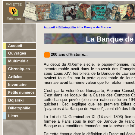
Accueil
>
Billetophilie
> La Banque de France
La Banque de F
200 ans d'Histoire...
Au début du XIXème siècle, le papier-monnaie, in
incontournable avait dans le souvenir des Français
sous Louis XIV, les billets de la Banque de Law sou
avaient tous fini par la perte quasi totale de leur v
monnaie avait la même valeur que l'or, étalon monéta
C'est par la volonté de Bonaparte, Premier Consul
C'est dans les locaux de la Caisse des Comptes Co
cette banque privée (elle sera nationalisée en 19
guichets. Ceci explique que les premiers billets
"payables à la Banque de France", aient été des bill
La Loi du 24 Germinal an XI (14 avril 1803) fixe se
formée à Paris sous le nom de Banque de France a
Banque aux conditions énoncées par la présente loi"
De cette époque date la définition du Franc qui égale 