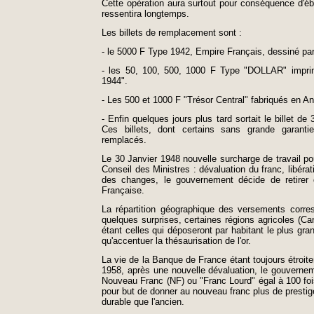
Cette opération aura surtout pour conséquence d'ébra
ressentira longtemps.
Les billets de remplacement sont :
- le 5000 F Type 1942, Empire Français, dessiné 
- les 50, 100, 500, 1000 F Type "DOLLAR" imprim
1944".
- Les 500 et 1000 F "Trésor Central" fabriqués en An
- Enfin quelques jours plus tard sortait le billet d
Ces billets, dont certains sans grande garanti
remplacés.
Le 30 Janvier 1948 nouvelle surcharge de travail po
Conseil des Ministres : dévaluation du franc, libéra
des changes, le gouvernement décide de retirer d
Française.
La répartition géographique des versements corre
quelques surprises, certaines régions agricoles (Ca
étant celles qui déposeront par habitant le plus gra
qu'accentuer la thésaurisation de l'or.
La vie de la Banque de France étant toujours étroite
1958, après une nouvelle dévaluation, le gouverne
Nouveau Franc (NF) ou "Franc Lourd" égal à 100 fois
pour but de donner au nouveau franc plus de prestige e
durable que l'ancien.