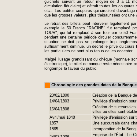
guichets suivant un retour moyen de 3 à 11 mois
circulation fiduciaire) et détruit toutes les coupur
etc... Les petites coupures qui circulent davantage
que les grosses valeurs, plus thésaurisées ont une
Le retrait des billets peut intervenir légalement p
exemple le 50 Francs "RACINE" fut remplacé p
TOUR", qui fut remplacé à son tour par le 50 F
pendant une certaine période circuler concurremme
situation ne doit pas se prolonger trop longtemp
suffisamment diminué, un décret le prive du cours lé
les particuliers ne sont plus tenus de les accepter.
Malgré l'usage grandissant du chèque (monnaie scrip
électronique), le billet de banque reste nécessaire p
longtemps la faveur du public.
Chronologie des grandes dates de la Banque
20/02/1800
Création de la Banque d
14/04/1803
Privilège d'émission pour
Création de succursales 
16/04/1808
villes où elles sont établ
Avril/mai 1848
Privilège d'émission sur to
1857
Une succursale dans ch
1865
Incorporation de la Banq
Emprise de l'État - Le C
24/07/1936